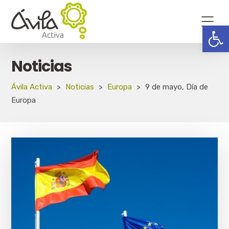
Abrir
Noticias
Ávila Activa
>
Noticias
>
Europa
>
9 de mayo, Día de
Europa