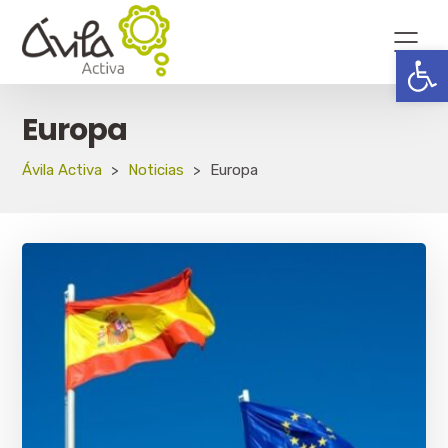
Abrir
Europa
Ávila Activa
>
Noticias
>
Europa